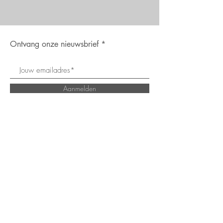
Ontvang onze nieuwsbrief
Aanmelden
Contact
Privacybeleid
Verzenden &
retour
Algemene